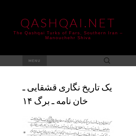
QASHQAI.NET
The Qashqai Turks of Fars, Southern Iran –
Manouchehr Shiva
Search
MENU
for:
یک تاریخ نگاری قشقایی ـ
خان نامه ـ برگ ۱۴