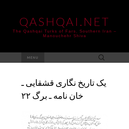
QASHQAI.NET
The Qashqai Turks of Fars, Southern Iran –
Manouchehr Shiva
Search
MENU
for:
یک تاریخ نگاری قشقایی ـ
خان نامه ـ برگ ۲۲