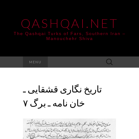
QASHQAI.NET
The Qashqai Turks of Fars, Southern Iran –
Manouchehr Shiva
Search
MENU
for:
تاریخ نگاری قشقایی ـ
خان نامه ـ برگ ۷